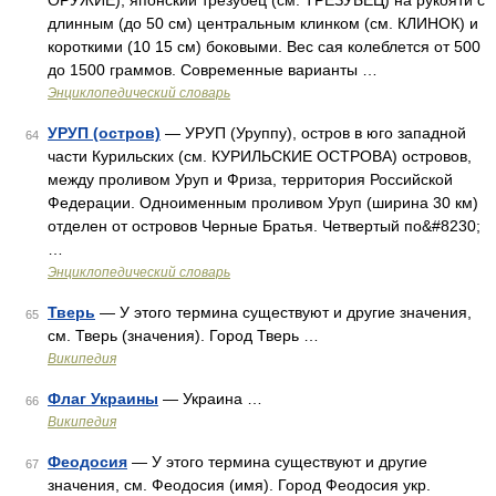
ОРУЖИЕ), японский трезубец (см. ТРЕЗУБЕЦ) на рукояти с
длинным (до 50 см) центральным клинком (см. КЛИНОК) и
короткими (10 15 см) боковыми. Вес сая колеблется от 500
до 1500 граммов. Современные варианты …
Энциклопедический словарь
УРУП (остров)
— УРУП (Уруппу), остров в юго западной
64
части Курильских (см. КУРИЛЬСКИЕ ОСТРОВА) островов,
между проливом Уруп и Фриза, территория Российской
Федерации. Одноименным проливом Уруп (ширина 30 км)
отделен от островов Черные Братья. Четвертый по&#8230;
…
Энциклопедический словарь
Тверь
— У этого термина существуют и другие значения,
65
см. Тверь (значения). Город Тверь …
Википедия
Флаг Украины
— Украина …
66
Википедия
Феодосия
— У этого термина существуют и другие
67
значения, см. Феодосия (имя). Город Феодосия укр.